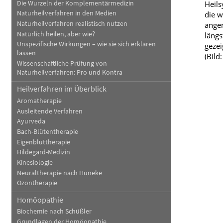
Die Wurzeln der Komplementärmedizin
Heils
Naturheilverfahren in den Medien
die w
Naturheilverfahren realistisch nutzen
angen
Natürlich heilen, aber wie?
längs
Unspezifische Wirkungen – wie sie sich erklären
gezei
lassen
(Bild
Wissenschaftliche Prüfung von
Naturheilverfahren: Pro und Kontra
Heilverfahren im Überblick
Aromatherapie
Ausleitende Verfahren
Ayurveda
Bach-Blütentherapie
Eigenbluttherapie
Hildegard-Medizin
Kinesiologie
Neuraltherapie nach Huneke
Ozontherapie
Homöopathie
Biochemie nach Schüßler
Grundlagen der Homöopathie