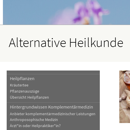
Blut, Krebs und Infektionen
Neurologie
Haut, Haare und Nägel
Schmerz- und Schla
Psychische Erkrankungen
Frauenkrankheiten
Alternative Heilkunde
Heilpflanzen
Kräutertee
Pflanzenauszüge
Übersicht Heilpflanzen
Hintergrundwissen Komplementärmedizin
Anbieter komplementärmedizinischer Leistungen
Anthroposophische Medizin
Ärzt*in oder Heilpraktiker*in?