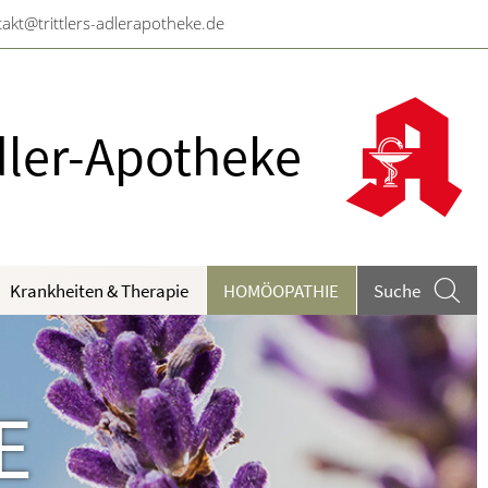
akt@trittlers-adlerapotheke.de
ler-Apotheke
Krankheiten & Therapie
HOMÖOPATHIE
Suche
ahrungsergänzungsmittel A-Z
ieren und Harnwege
rthopädie und Unfallmedizin
E
heumatologische Erkrankungen